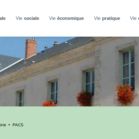
ale
Vie
sociale
Vie
économique
Vie
pratique
Vie
rie
•
PACS