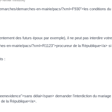
 (Premier ministre)
e/mes-demarches/demarches-en-mairie/pacs/?xml=F930">les conditions d
ntement des futurs époux par exemple), il ne peut pas interdire votre
ches-en-mairie/pacs/?xml=R1123">procureur de la République</a> si 
ts :
iseenevidence">sans délai</span> demander l'interdiction du mariage 
de la République</a>.