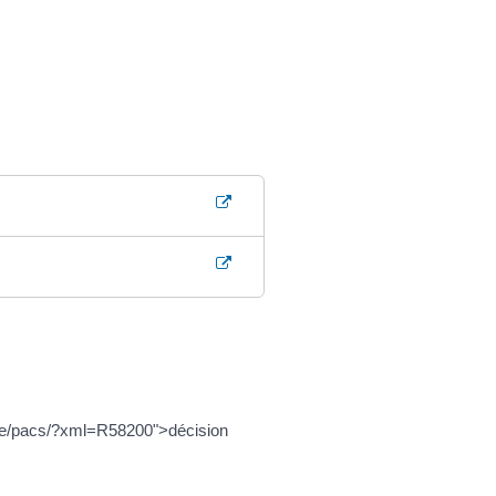
irie/pacs/?xml=R58200">décision