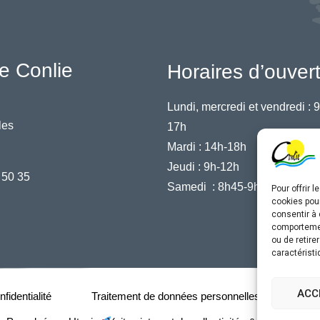
e Conlie
Horaires d’ouver
Lundi, mercredi et vendredi :
9
les
17h
Mardi :
14h-18h
Jeudi :
9h-12h
 50 35
Samedi :
8h45-9h45
Pour offrir 
cookies pour
consentir à 
comportement
ou de retire
caractéristi
ACC
fidentialité
Traitement de données personnelles
Acce