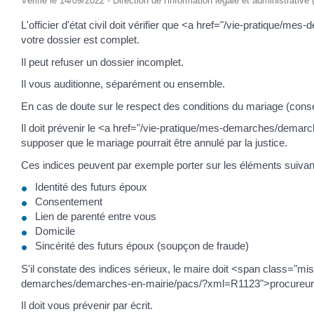
Vérifié le 14/09/2022 - Direction de l'information légale et administrative
L'officier d'état civil doit vérifier que <a href="/vie-pratiqu
votre dossier est complet.
Il peut refuser un dossier incomplet.
Il vous auditionne, séparément ou ensemble.
En cas de doute sur le respect des conditions du mariage (conse
Il doit prévenir le <a href="/vie-pratique/mes-demarches/demar
supposer que le mariage pourrait être annulé par la justice.
Ces indices peuvent par exemple porter sur les éléments suivan
Identité des futurs époux
Consentement
Lien de parenté entre vous
Domicile
Sincérité des futurs époux (soupçon de fraude)
S'il constate des indices sérieux, le maire doit <span class="m
demarches/demarches-en-mairie/pacs/?xml=R1123">procureur 
Il doit vous prévenir par écrit.