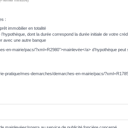
 (Premier ministre)
es :
êt immobilier en totalité
l'hypothèque, dont la durée correspond la durée initiale de votre crédit,
ier avec une autre banque
s-en-mairie/pacs/?xml=R2980">mainlevée</a> d'hypothèque peut se
="/vie-pratique/mes-demarches/demarches-en-mairie/pacs/?xml=R17851
de mainlevée</span> au service de publicité foncière concerné.