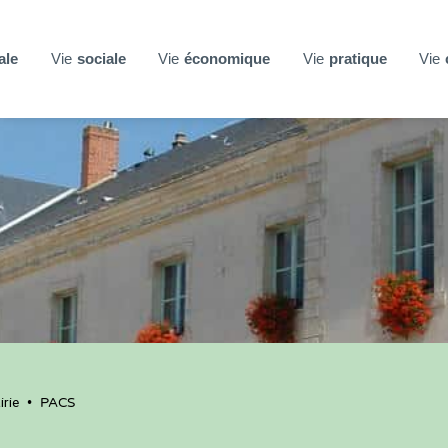
ale
Vie
sociale
Vie
économique
Vie
pratique
Vie
rie
•
PACS