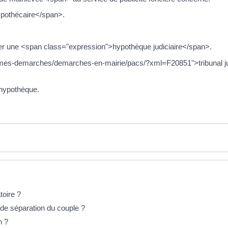
hypothécaire</span>.
r une <span class="expression">hypothèque judiciaire</span>.
e/mes-demarches/demarches-en-mairie/pacs/?xml=F20851">tribunal jud
l'hypothèque.
oire ?
 de séparation du couple ?
n ?