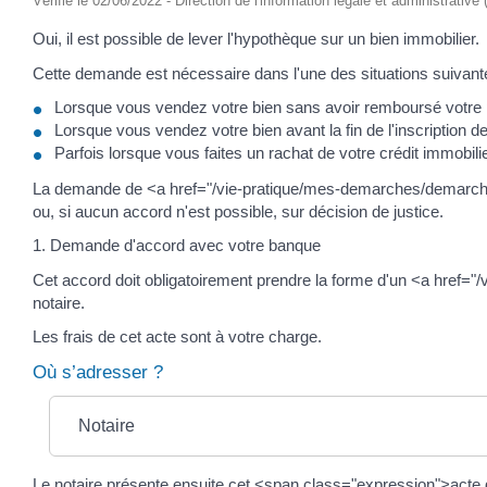
Vérifié le 02/06/2022 - Direction de l'information légale et administrative
Oui, il est possible de lever l'hypothèque sur un bien immobilier.
Cette demande est nécessaire dans l'une des situations suivant
Lorsque vous vendez votre bien sans avoir remboursé votre pr
Lorsque vous vendez votre bien avant la fin de l'inscription de 
Parfois lorsque vous faites un rachat de votre crédit immobil
La demande de <a href="/vie-pratique/mes-demarches/demarche
ou, si aucun accord n'est possible, sur décision de justice.
1. Demande d'accord avec votre banque
Cet accord doit obligatoirement prendre la forme d'un <a href
notaire.
Les frais de cet acte sont à votre charge.
Où s’adresser ?
Notaire
Le notaire présente ensuite cet <span class="expression">acte 