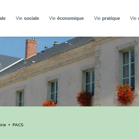
ale
Vie
sociale
Vie
économique
Vie
pratique
Vie
rie
•
PACS