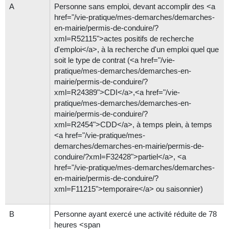
A
Personne sans emploi, devant accomplir des <a
href="/vie-pratique/mes-demarches/demarches-
en-mairie/permis-de-conduire/?
xml=R52115">actes positifs de recherche
d'emploi</a>, à la recherche d'un emploi quel que
soit le type de contrat (<a href="/vie-
pratique/mes-demarches/demarches-en-
mairie/permis-de-conduire/?
xml=R24389">CDI</a>,<a href="/vie-
pratique/mes-demarches/demarches-en-
mairie/permis-de-conduire/?
xml=R2454">CDD</a>, à temps plein, à temps
<a href="/vie-pratique/mes-
demarches/demarches-en-mairie/permis-de-
conduire/?xml=F32428">partiel</a>, <a
href="/vie-pratique/mes-demarches/demarches-
en-mairie/permis-de-conduire/?
xml=F11215">temporaire</a> ou saisonnier)
B
Personne ayant exercé une activité réduite de 78
heures <span