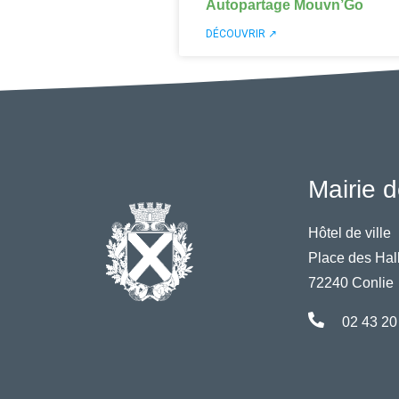
Autopartage Mouvn’Go
DÉCOUVRIR ↗
Mairie d
Hôtel de ville
Place des Hal
72240 Conlie
02 43 20