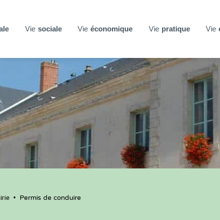
ale
Vie
sociale
Vie
économique
Vie
pratique
Vie
rie
•
Permis de conduire