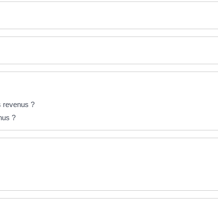
ts revenus ?
enus ?