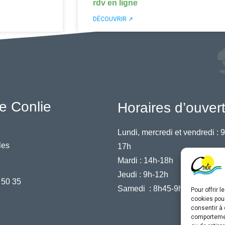
rdv en ligne
DÉCOUVRIR ↗
e Conlie
Horaires d’ouver
Lundi, mercredi et vendredi :
9
les
17h
Mardi :
14h-18h
Jeudi :
9h-12h
 50 35
Samedi :
8h45-9h45
Pour offrir 
cookies pour
consentir à 
comportement