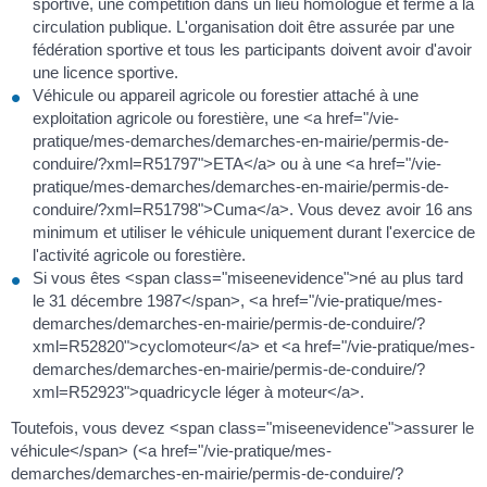
sportive, une compétition dans un lieu homologué et fermé à la
circulation publique. L'organisation doit être assurée par une
fédération sportive et tous les participants doivent avoir d'avoir
une licence sportive.
Véhicule ou appareil agricole ou forestier attaché à une
exploitation agricole ou forestière, une <a href="/vie-
pratique/mes-demarches/demarches-en-mairie/permis-de-
conduire/?xml=R51797">ETA</a> ou à une <a href="/vie-
pratique/mes-demarches/demarches-en-mairie/permis-de-
conduire/?xml=R51798">Cuma</a>. Vous devez avoir 16 ans
minimum et utiliser le véhicule uniquement durant l'exercice de
l'activité agricole ou forestière.
Si vous êtes <span class="miseenevidence">né au plus tard
le 31 décembre 1987</span>, <a href="/vie-pratique/mes-
demarches/demarches-en-mairie/permis-de-conduire/?
xml=R52820">cyclomoteur</a> et <a href="/vie-pratique/mes-
demarches/demarches-en-mairie/permis-de-conduire/?
xml=R52923">quadricycle léger à moteur</a>.
Toutefois, vous devez <span class="miseenevidence">assurer le
véhicule</span> (<a href="/vie-pratique/mes-
demarches/demarches-en-mairie/permis-de-conduire/?