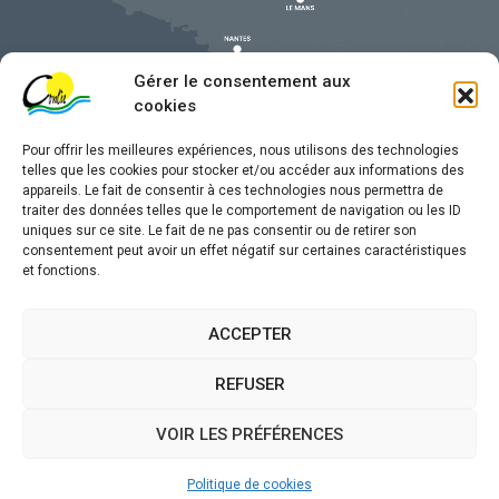
Gérer le consentement aux
cookies
Pour offrir les meilleures expériences, nous utilisons des technologies
telles que les cookies pour stocker et/ou accéder aux informations des
appareils. Le fait de consentir à ces technologies nous permettra de
traiter des données telles que le comportement de navigation ou les ID
uniques sur ce site. Le fait de ne pas consentir ou de retirer son
Mentions légales
consentement peut avoir un effet négatif sur certaines caractéristiques
et fonctions.
Confidentialité
Traitement de données personnelles
ACCEPTER
Accessibilité
REFUSER
Plan du site
VOIR LES PRÉFÉRENCES
Propulsé par
(sites internet de collectivités &
Utopia
GRC/GRU)
Politique de cookies