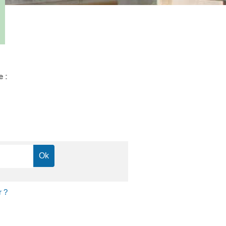
e :
r ?