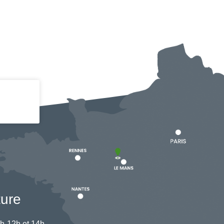
ture
h-12h et 14h-