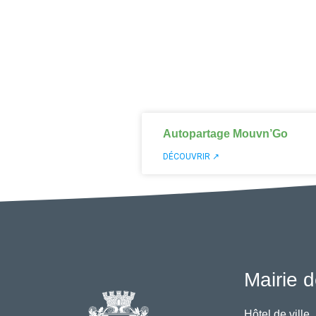
Autopartage Mouvn’Go
DÉCOUVRIR ↗
Mairie d
Hôtel de ville