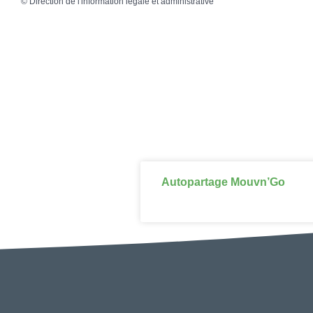
©
Direction de l'information légale et administrative
Autopartage Mouvn’Go
DÉCOUVRIR ↗