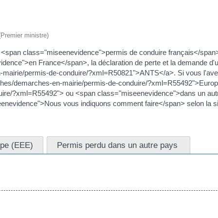
 (Premier ministre)
span class="miseenevidence">permis de conduire français</span> e
dence">en France</span>, la déclaration de perte et la demande d'u
en-mairie/permis-de-conduire/?xml=R50821">ANTS</a>. Si vous l'av
ches/demarches-en-mairie/permis-de-conduire/?xml=R55492">Europ
ire/?xml=R55492"> ou <span class="miseenevidence">dans un autre
seenevidence">Nous vous indiquons comment faire</span> selon la si
ope (EEE)
Permis perdu dans un autre pays