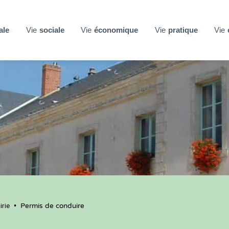
ale
Vie
sociale
Vie
économique
Vie
pratique
Vie
rie
•
Permis de conduire