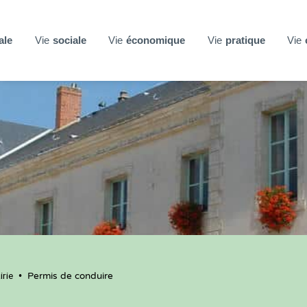
ale
Vie
sociale
Vie
économique
Vie
pratique
Vie
rie
•
Permis de conduire