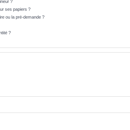
mineur ?
ur ses papiers ?
aire ou la pré-demande ?
tité ?