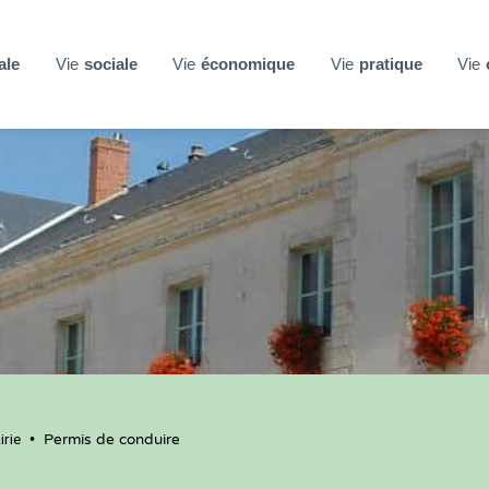
ale
Vie
sociale
Vie
économique
Vie
pratique
Vie
rie
•
Permis de conduire