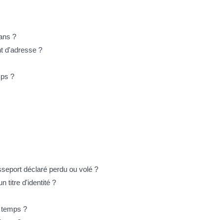
 ans ?
nt d'adresse ?
mps ?
sseport déclaré perdu ou volé ?
 titre d'identité ?
 temps ?