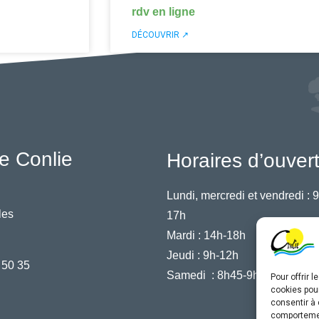
rdv en ligne
DÉCOUVRIR ↗
e Conlie
Horaires d’ouver
Lundi, mercredi et vendredi :
9
les
17h
Mardi :
14h-18h
Jeudi :
9h-12h
 50 35
Samedi :
8h45-9h45
Pour offrir 
cookies pour
consentir à 
comportement