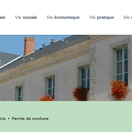
ale
Vie
sociale
Vie
économique
Vie
pratique
Vie
rie
•
Permis de conduire