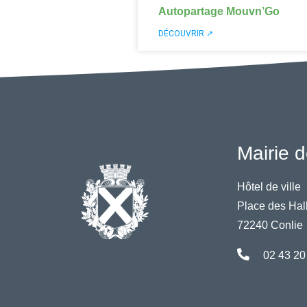
Autopartage Mouvn’Go
DÉCOUVRIR ↗
Mairie d
Hôtel de ville
Place des Hal
72240 Conlie
02 43 20