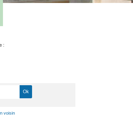
e :
n voisin