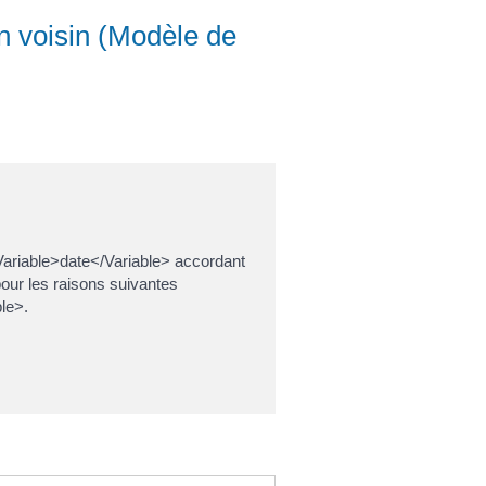
n voisin (Modèle de
<Variable>date</Variable> accordant
our les raisons suivantes
le>.