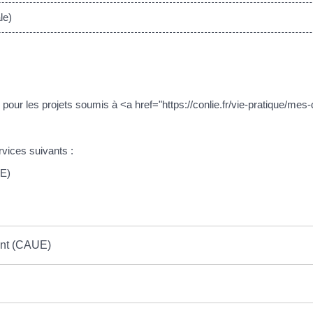
le)
e pour les projets soumis à <a href="https://conlie.fr/vie-pratique/me
rvices suivants :
UE)
ment (CAUE)