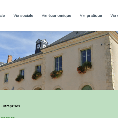
ale
Vie
sociale
Vie
économique
Vie
pratique
Vie
 Entreprises