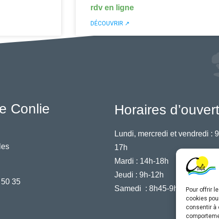
rdv en ligne
DÉCOUVRIR ↗
e Conlie
Horaires d’ouver
Lundi, mercredi et vendredi :
9
les
17h
Mardi :
14h-18h
Jeudi :
9h-12h
 50 35
Samedi :
8h45-9h45
Pour offrir 
cookies pour
consentir à 
comportement