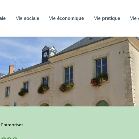
ale
Vie
sociale
Vie
économique
Vie
pratique
Vie
 Entreprises