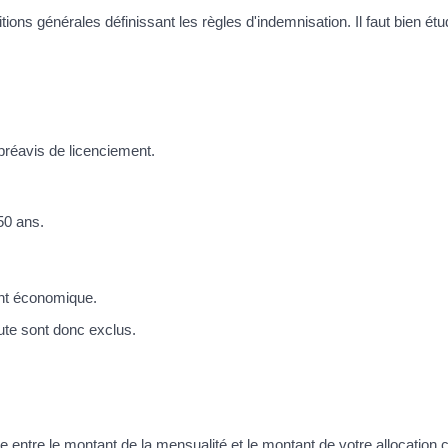
ons générales définissant les règles d'indemnisation. Il faut bien étu
 préavis de licenciement.
50 ans.
ent économique.
aute sont donc exclus.
ce entre le montant de la mensualité et le montant de votre allocation