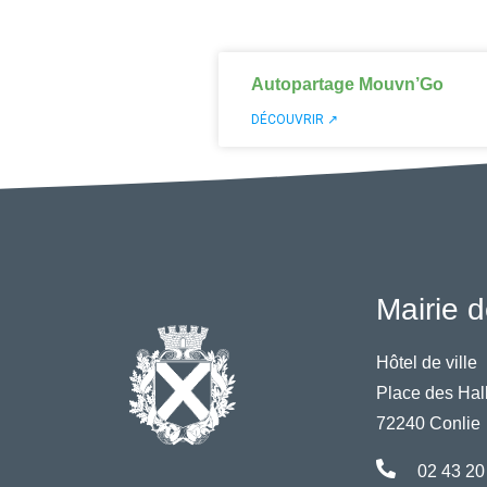
Autopartage Mouvn’Go
DÉCOUVRIR ↗
Mairie d
Hôtel de ville
Place des Hal
72240 Conlie
02 43 20