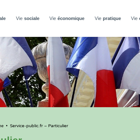
ale
Vie
sociale
Vie
économique
Vie
pratique
Vie
ne
•
Service-public.fr – Particulier