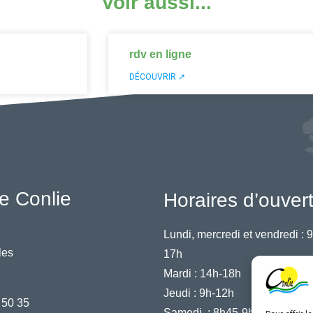
Voir aussi...
rdv en ligne
DÉCOUVRIR ↗
e Conlie
Horaires d’ouver
Lundi, mercredi et vendredi :
9
les
17h
Mardi :
14h-18h
Jeudi :
9h-12h
 50 35
Samedi :
8h45-9h45