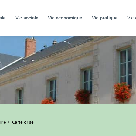
ale
Vie
sociale
Vie
économique
Vie
pratique
Vie
rie
•
Carte grise