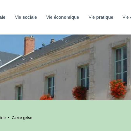
ale
Vie
sociale
Vie
économique
Vie
pratique
Vie
rie
•
Carte grise