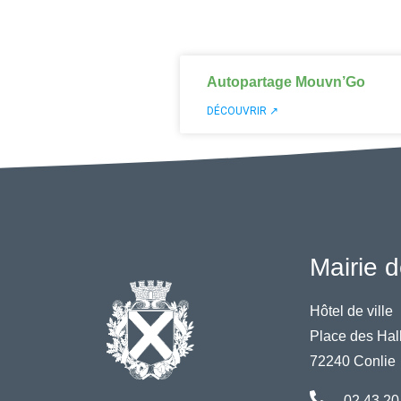
Autopartage Mouvn’Go
DÉCOUVRIR ↗
Mairie d
Hôtel de ville
Place des Hal
72240 Conlie
02 43 20