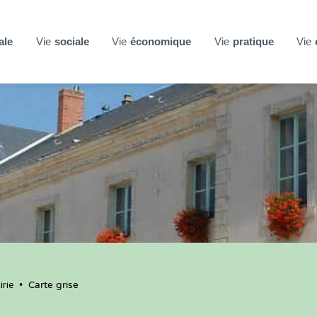
ale
Vie
sociale
Vie
économique
Vie
pratique
Vie
rie
•
Carte grise