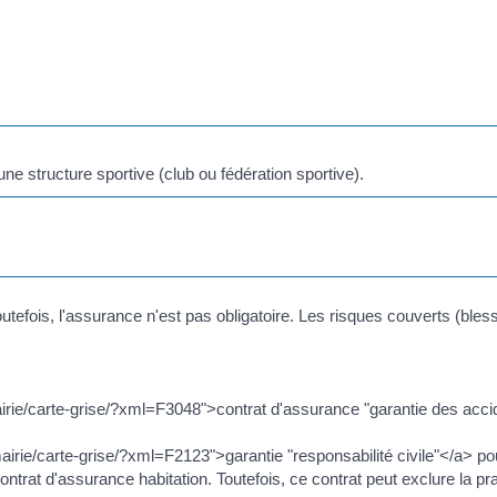
'une structure sportive (club ou fédération sportive).
tefois, l'assurance n'est pas obligatoire. Les risques couverts (bles
e/carte-grise/?xml=F3048">contrat d'assurance "garantie des accide
ie/carte-grise/?xml=F2123">garantie "responsabilité civile"</a> po
ntrat d'assurance habitation. Toutefois, ce contrat peut exclure la pra