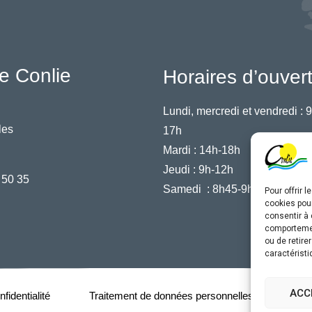
e Conlie
Horaires d’ouver
Lundi, mercredi et vendredi :
9
les
17h
Mardi :
14h-18h
Jeudi :
9h-12h
 50 35
Samedi :
8h45-9h45
Pour offrir 
cookies pour
consentir à 
comportement
ou de retire
caractéristi
ACC
fidentialité
Traitement de données personnelles
Acce