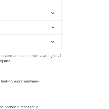
hes/demarches-en-mairie/carte-grise/?
/span>.
href="/vie-pratique/mes-
enevidence"> repasser le