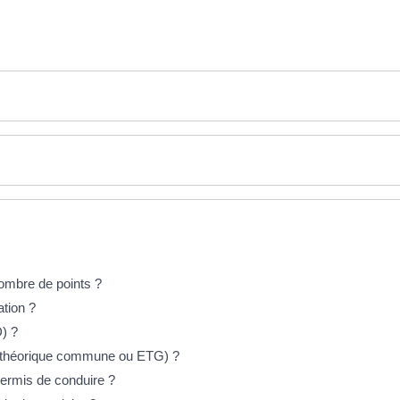
ombre de points ?
tion ?
) ?
e théorique commune ou ETG) ?
 permis de conduire ?