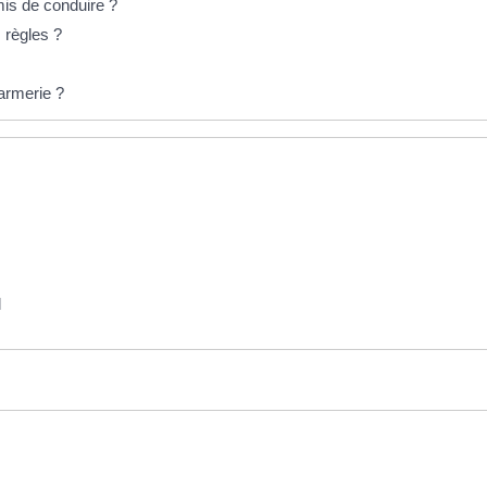
mis de conduire ?
 règles ?
armerie ?
l