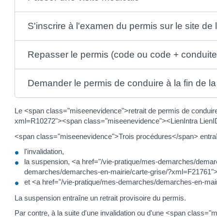
S'inscrire à l'examen du permis sur le site de
Repasser le permis (code ou code + conduite
Demander le permis de conduire à la fin de la 
Le <span class="miseenevidence">retrait de permis de conduire
xml=R10272"><span class="miseenevidence"><LienIntra LienID="
<span class="miseenevidence">Trois procédures</span> entraî
l'invalidation,
la suspension, <a href="/vie-pratique/mes-demarches/demarc
demarches/demarches-en-mairie/carte-grise/?xml=F21761">j
et <a href="/vie-pratique/mes-demarches/demarches-en-mairie
La suspension entraîne un retrait provisoire du permis.
Par contre, à la suite d'une invalidation ou d'une <span clas