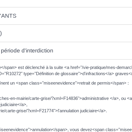
 l'ANTS
)
période d'interdiction
</span> est déclenché à la suite <a href="/vie-pratique/mes-demarc
R10272" type="Définition de glossaire">d'infractions</a> graves<
nent un <span class="miseenevidence">retrait de permis</span> :
hes-en-mairie/carte-grise/?xml=F14836">administrative </a>, ou <a 
udiciaire</a>,
/carte-grise/?xml=F21774">l'annulation judiciaire</a>.
s="miseenevidence">annulation</span>, vous devez<span class="mise