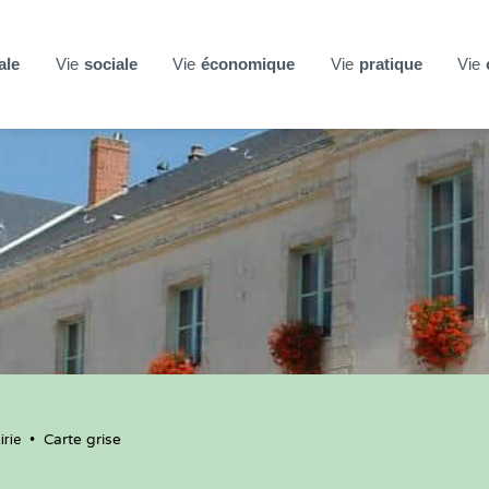
ale
Vie
sociale
Vie
économique
Vie
pratique
Vie
rie
•
Carte grise