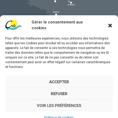
Gérer le consentement aux
cookies
Pour offrir les meilleures expériences, nous utilisons des technologies
telles que les cookies pour stocker et/ou accéder aux informations des
appareils. Le fait de consentir à ces technologies nous permettra de
traiter des données telles que le comportement de navigation ou les ID
uniques sur ce site. Le fait de ne pas consentir ou de retirer son
Mentions légales
consentement peut avoir un effet négatif sur certaines caractéristiques
et fonctions.
Confidentialité
Traitement de données personnelles
ACCEPTER
Accessibilité
REFUSER
Plan du site
VOIR LES PRÉFÉRENCES
Propulsé par
(sites internet de collectivités &
Utopia
GRC/GRU)
Politique de cookies