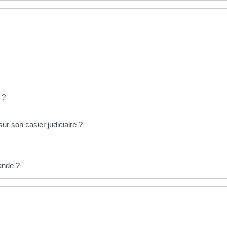
 ?
r son casier judiciaire ?
mande ?