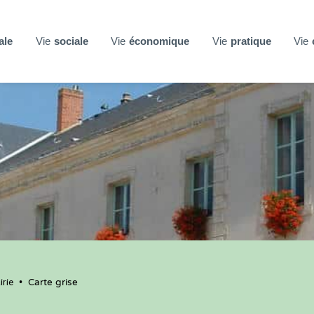
ale
Vie
sociale
Vie
économique
Vie
pratique
Vie
rie
•
Carte grise