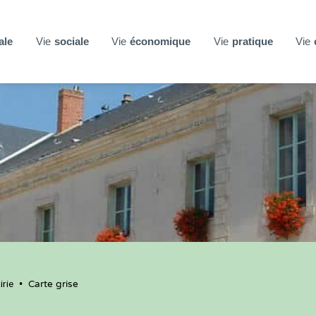
ale
Vie
sociale
Vie
économique
Vie
pratique
Vie
rie
•
Carte grise