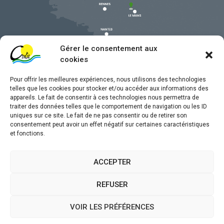
Gérer le consentement aux
cookies
Pour offrir les meilleures expériences, nous utilisons des technologies
telles que les cookies pour stocker et/ou accéder aux informations des
appareils. Le fait de consentir à ces technologies nous permettra de
traiter des données telles que le comportement de navigation ou les ID
uniques sur ce site. Le fait de ne pas consentir ou de retirer son
Mentions légales
consentement peut avoir un effet négatif sur certaines caractéristiques
et fonctions.
Confidentialité
Traitement de données personnelles
ACCEPTER
Accessibilité
REFUSER
Plan du site
VOIR LES PRÉFÉRENCES
Propulsé par
(sites internet de collectivités &
Utopia
GRC/GRU)