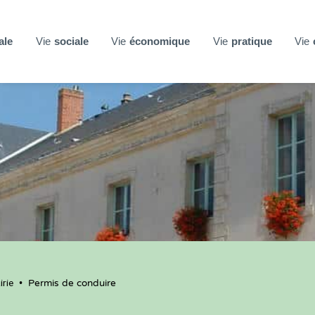
ale
Vie
sociale
Vie
économique
Vie
pratique
Vie
rie
•
Permis de conduire