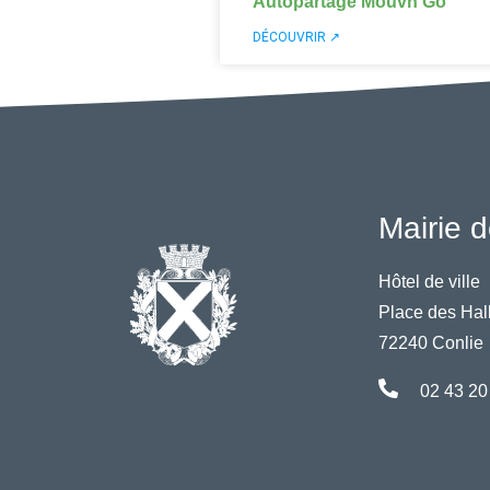
Autopartage Mouvn’Go
DÉCOUVRIR ↗
Mairie d
Hôtel de ville
Place des Hal
72240 Conlie
02 43 20