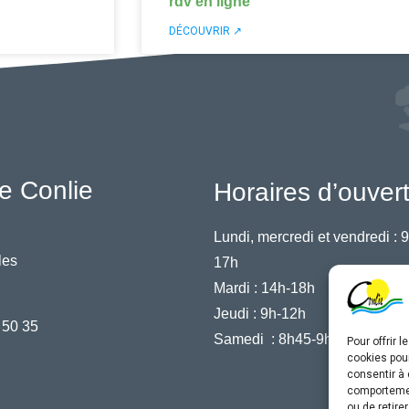
rdv en ligne
DÉCOUVRIR ↗
e Conlie
Horaires d’ouver
Lundi, mercredi et vendredi :
9
les
17h
Mardi :
14h-18h
Jeudi :
9h-12h
 50 35
Samedi :
8h45-9h45
Pour offrir 
cookies pour
consentir à 
comportement
ou de retire