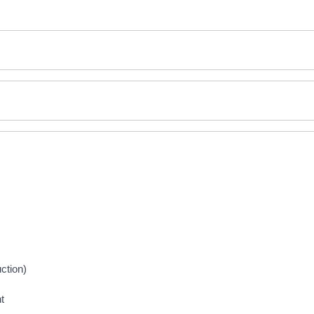
ction)
t