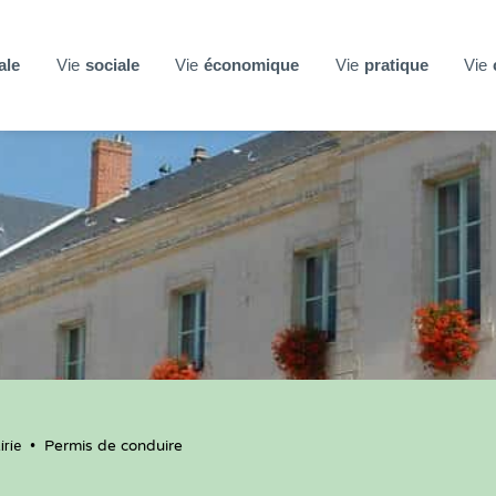
ale
Vie
sociale
Vie
économique
Vie
pratique
Vie
rie
•
Permis de conduire