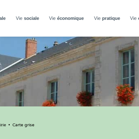
ale
Vie
sociale
Vie
économique
Vie
pratique
Vie
rie
•
Carte grise