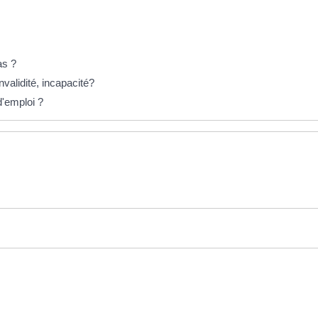
as ?
nvalidité, incapacité?
d'emploi ?