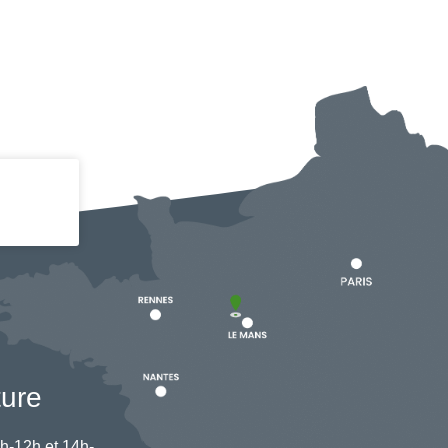
ture
h-12h et 14h-