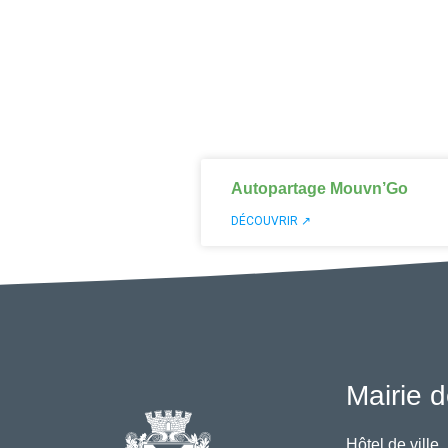
Autopartage Mouvn’Go
DÉCOUVRIR ↗
Mairie d
Hôtel de ville